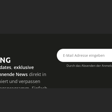
UNG
Durch das Absenden der Anmeld
dates
,
exklusive
nnende News
direkt in
miert und verpassen
ungsprogramm. Einfach