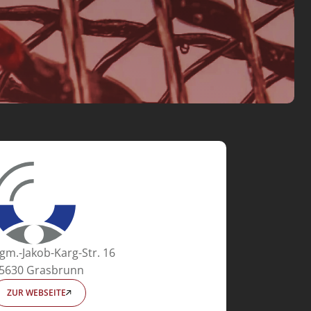
gm.-Jakob-Karg-Str. 16
5630 Grasbrunn
ZUR WEBSEITE