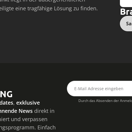
teiligte eine tragfähige Lösung zu finden.
Br
Sa
UNG
Durch das Absenden der Anmeld
dates
,
exklusive
nnende News
direkt in
miert und verpassen
ungsprogramm. Einfach